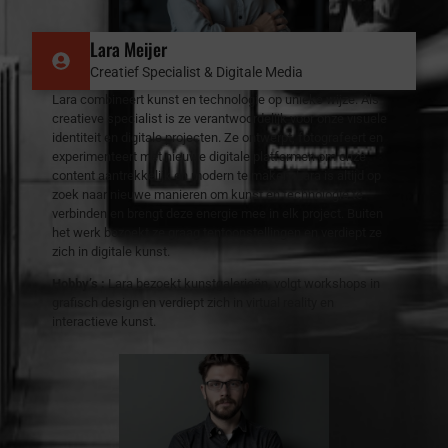
Lara Meijer
Creatief Specialist & Digitale Media
Lara combineert kunst en technologie op unieke wijze. Als
creatieve specialist is ze verantwoordelijk voor onze visuele
identiteit en digitale projecten. Ze ontwerpt, fotografeert en
experimenteert met nieuwe digitale platformen om onze
content aantrekkelijk en modern te maken. Lara is altijd op
zoek naar nieuwe manieren om kunst en technologie te
verbinden en brengt deze energie mee in elk project. Buiten
het werk bezoekt ze graag tentoonstellingen en verdiept ze
zich in digitale kunst.
Hobby’s :
Lara bezoekt kunstgalerieën, volgt workshops in
grafisch design en verdiept zich in virtual reality en
interactieve kunst.