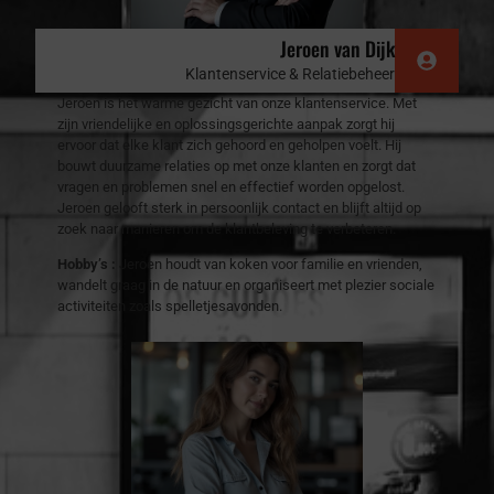
Jeroen van Dijk
Klantenservice & Relatiebeheer
Jeroen is het warme gezicht van onze klantenservice. Met
zijn vriendelijke en oplossingsgerichte aanpak zorgt hij
ervoor dat elke klant zich gehoord en geholpen voelt. Hij
bouwt duurzame relaties op met onze klanten en zorgt dat
vragen en problemen snel en effectief worden opgelost.
Jeroen gelooft sterk in persoonlijk contact en blijft altijd op
zoek naar manieren om de klantbeleving te verbeteren.
Hobby’s :
Jeroen houdt van koken voor familie en vrienden,
wandelt graag in de natuur en organiseert met plezier sociale
activiteiten zoals spelletjesavonden.