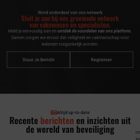
Word onderdeel van ons netwerk
Sluit je aan bij ons groeiende netwerk
van vakmensen en specialisten.
Meld je eenvoudig aan en
ontdek de voordelen van ons platform.
Samen zorgen we ervoor dat veiligheid en vakmanschap voor
iedereen toegankelijk worden.
Stuur Je Bericht
Registreer
Altijd up-to-date
Recente
berichten
en inzichten uit
de wereld van beveiliging
on
wo