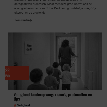
datagedreven processen. Maar met deze groei neemt ook de
ecologische impact van IT toe. Denk aan grondstofgebruik, CO₂-
uitstoot en de groeiende
Lees verder
23
Feb
Veiligheid kinderopvang: risico’s, protocollen en
tips
Veiligheid