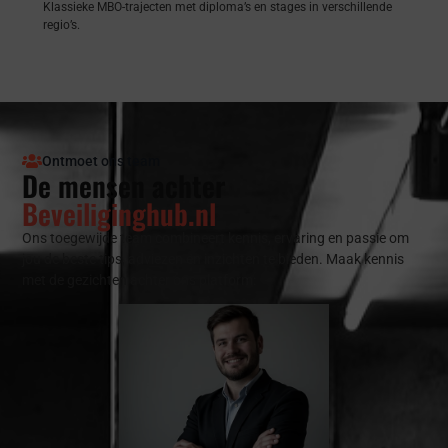
Klassieke MBO-trajecten met diploma’s en stages in verschillende
regio’s.
Ontmoet ons team
De mensen achter
Beveiliginghub.nl
Ons toegewijde team combineert kennis, ervaring en passie om
jou de beste tips, adviezen en inzichten te bieden. Maak kennis
met de gezichten achter ons platform: