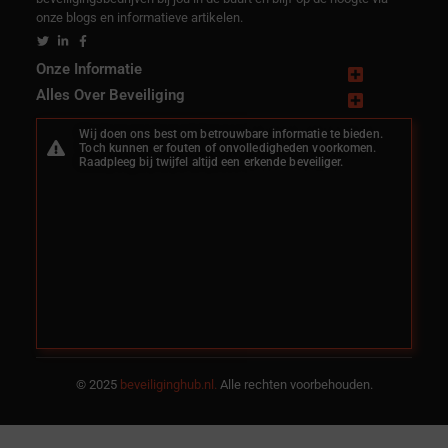
onze blogs en informatieve artikelen.
Onze Informatie
Alles Over Beveiliging
Noord
Drenthe
Wij doen ons best om betrouwbare informatie te bieden.
Toch kunnen er fouten of onvolledigheden voorkomen.
Brabant
Flevoland
Raadpleeg bij twijfel altijd een erkende beveiliger.
Noord
Friesland
Holland
Gelderland
Beveiliging
Overijssel
In
Groningen
Nederland
Utrecht
Limburg
Zeeland
Zuid-
Holland
© 2025
beveiliginghub.nl.
Alle rechten voorbehouden.