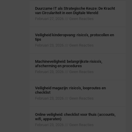
Duurzame IT als Strategische Keuze: De Kracht
van Circulariteit in een Digitale Wereld
Februari 27, 2026
Geen Reacties
Veiligheid kinderopvang: risico’s, protocollen en
tips
Februari 23, 2026
Geen Reacties
Machineveiligheid: belangrijkste risico’s,
afscherming en procedures
Februari 23, 2026
Geen Reacties
Veiligheid magazijn: risico’s, looproutes en
checklist
Februari 23, 2026
Geen Reacties
Online veiligheid: checklist voor thuis (accounts,
wifi, apparaten)
Februari 23, 2026
Geen Reacties