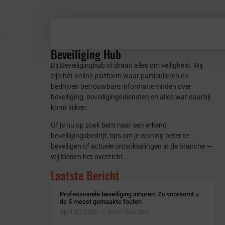
e
Beveiliging Hub
Bij Beveiliginghub.nl draait alles om veiligheid. Wij
zijn hét online platform waar particulieren en
bedrijven betrouwbare informatie vinden over
beveiliging, beveiligingsdiensten en alles wat daarbij
komt kijken.
Of je nu op zoek bent naar een erkend
beveiligingsbedrijf, tips om je woning beter te
beveiligen of actuele ontwikkelingen in de branche —
wij bieden het overzicht.
Laatste Bericht
Professionele beveiliging inhuren: Zo voorkomt u
de 5 meest gemaakte fouten
April 30, 2026
Geen Reacties