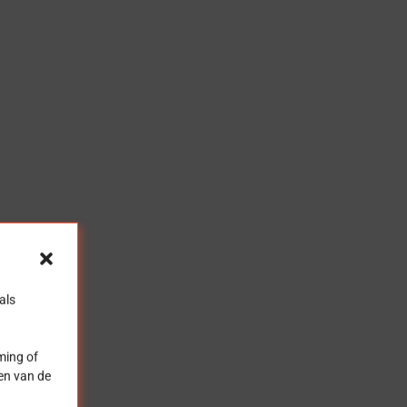
als
ming of
len van de