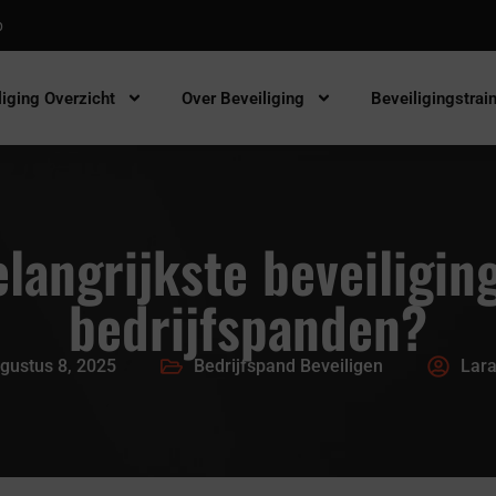
p
liging Overzicht
Over Beveiliging
Beveiligingstrai
elangrijkste beveiliging
bedrijfspanden?
gustus 8, 2025
Bedrijfspand Beveiligen
Lara