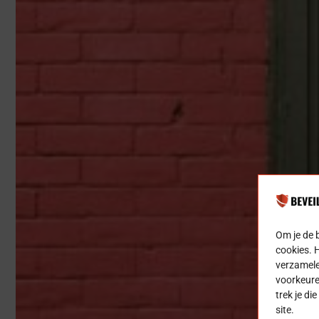
Om je de 
cookies. 
verzamele
voorkeure
trek je di
site.