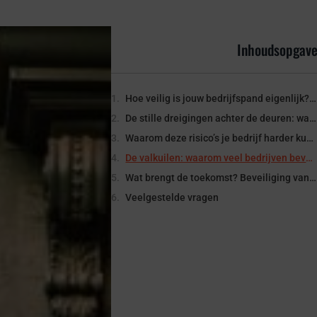
Inhoudsopgav
Hoe veilig is jouw bedrijfspand eigenlijk? Een verrassende blik op verborgen risico’s
De stille dreigingen achter de deuren: wat maakt bedrijfspanden zo kwetsbaar?
Waarom deze risico’s je bedrijf harder kunnen raken dan je denkt
De valkuilen: waarom veel bedrijven beveiliging onderschatten
Wat brengt de toekomst? Beveiliging van bedrijfspanden in een veranderende wereld
Veelgestelde vragen