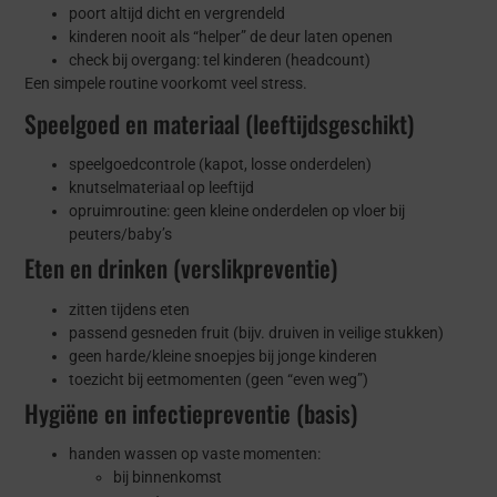
poort altijd dicht en vergrendeld
kinderen nooit als “helper” de deur laten openen
check bij overgang: tel kinderen (headcount)
Een simpele routine voorkomt veel stress.
Speelgoed en materiaal (leeftijdsgeschikt)
speelgoedcontrole (kapot, losse onderdelen)
knutselmateriaal op leeftijd
opruimroutine: geen kleine onderdelen op vloer bij
peuters/baby’s
Eten en drinken (verslikpreventie)
zitten tijdens eten
passend gesneden fruit (bijv. druiven in veilige stukken)
geen harde/kleine snoepjes bij jonge kinderen
toezicht bij eetmomenten (geen “even weg”)
Hygiëne en infectiepreventie (basis)
handen wassen op vaste momenten:
bij binnenkomst