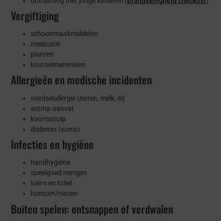
ontruiming met jonge kinderen (
brandveiligheid checklist
)
Vergiftiging
schoonmaakmiddelen
medicatie
planten
knutselmaterialen
Allergieën en medische incidenten
voedselallergie (noten, melk, ei)
astma-aanval
koortsstuip
diabetes (soms)
Infecties en hygiëne
handhygiëne
speelgoed reinigen
luiers en toilet
hoesten/niezen
Buiten spelen: ontsnappen of verdwalen