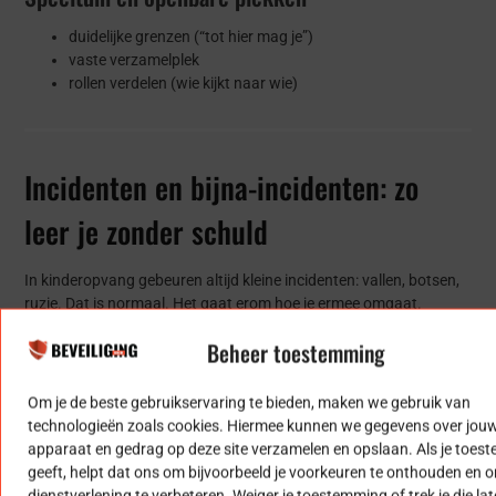
duidelijke grenzen (“tot hier mag je”)
vaste verzamelplek
rollen verdelen (wie kijkt naar wie)
Incidenten en bijna-incidenten: zo
leer je zonder schuld
In kinderopvang gebeuren altijd kleine incidenten: vallen, botsen,
ruzie. Dat is normaal. Het gaat erom hoe je ermee omgaat.
Registreren (kort en feitelijk)
Beheer toestemming
wat gebeurde er?
Om je de beste gebruikservaring te bieden, maken we gebruik van
waar en wanneer?
technologieën zoals cookies. Hiermee kunnen we gegevens over jou
welke actie is genomen?
apparaat en gedrag op deze site verzamelen en opslaan. Als je toe
ouder geïnformeerd?
geeft, helpt dat ons om bijvoorbeeld je voorkeuren te onthouden en 
vervolg nodig?
dienstverlening te verbeteren. Weiger je toestemming of trek je die lat