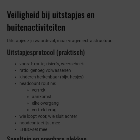
Veiligheid bij uitstapjes en
buitenactiviteiten
Uitstapjes zijn waardevol, maar vragen extra structuur.
Uitstapjesprotocol (praktisch)
vooraf: route, risico’s, weerscheck
ratio: genoeg volwassenen
kinderen herkenbaar (bijv. hesjes)
headcount routine:
vertrek
aankomst
elke overgang
vertrek terug
wie loopt voor, wie sluit achter
noodcontactlijst mee
EHBO-set mee
Speeltuin en openbare plekken