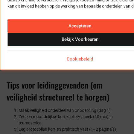
Trenddenken
kan dit invloed hebben op de werking van bepaalde onderdelen van de
Kijk niet alleen naar losse incidenten, maar naar patronen:
altijd bij dezelfde deur?
Accepteren
altijd bij overgang naar buiten?
altijd bij één kind/groep?
Bekijk Voorkeuren
altijd bij een bepaald moment?
Gebruik het om inrichting of afspraken aan te passen.
(
beveiligingsplan
)
Cookiebeleid
Tips voor leidinggevenden (om
veiligheid structureel te borgen)
Maak veiligheid onderdeel van onboarding (dag 1)
Zet een maandelijkse korte safety-check (10 min) in
teamoverleg
Leg protocollen kort en praktisch vast (1–2 pagina’s)