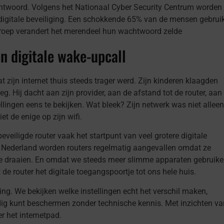
htwoord. Volgens het Nationaal Cyber Security Centrum worden
digitale beveiliging. Een schokkende 65% van de mensen gebrui
roep verandert het merendeel hun wachtwoord zelde
en digitale wake-upcall
t zijn internet thuis steeds trager werd. Zijn kinderen klaagden
. Hij dacht aan zijn provider, aan de afstand tot de router, aan
tellingen eens te bekijken. Wat bleek? Zijn netwerk was niet alleen
t de enige op zijn wifi.
eveiligde router vaak het startpunt van veel grotere digitale
an Nederland worden routers regelmatig aangevallen omdat ze
re draaien. En omdat we steeds meer slimme apparaten gebruik
e router het digitale toegangspoortje tot ons hele huis.
ging. We bekijken welke instellingen echt het verschil maken,
udig kunt beschermen zonder technische kennis. Met inzichten va
er het internetpad.