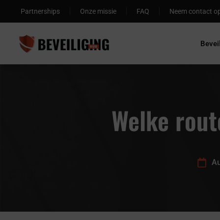
Partnerships
Onze missie
FAQ
Neem contact o
Bevei
Welke route
Au