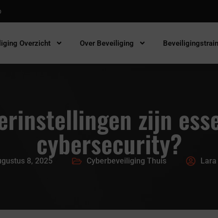
p
liging Overzicht
Over Beveiliging
Beveiligingstrai
rinstellingen zijn ess
cybersecurity?
gustus 8, 2025
Cyberbeveiliging Thuis
Lara