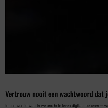
Vertrouw nooit een wachtwoord dat 
In een wereld waarin we ons hele leven digitaal beheren — v