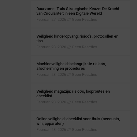
Duurzame IT als Strategische Keuze: De Kracht
van Circulariteit in een Digitale Wereld
Februari 27, 2026
Geen Reacties
Veiligheid kinderopvang: risico’s, protocollen en
tips
Februari 23, 2026
Geen Reacties
Machineveiligheid: belangrijkste risico’s,
afscherming en procedures
Februari 23, 2026
Geen Reacties
Veiligheid magazijn: risico’s, looproutes en
checklist
Februari 23, 2026
Geen Reacties
Online veiligheid: checklist voor thuis (accounts,
wifi, apparaten)
Februari 23, 2026
Geen Reacties