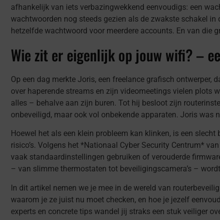
afhankelijk van iets verbazingwekkend eenvoudigs: een wac
wachtwoorden nog steeds gezien als de zwakste schakel in 
hetzelfde wachtwoord voor meerdere accounts. En van die g
Wie zit er eigenlijk op jouw wifi? – e
Op een dag merkte Joris, een freelance grafisch ontwerper, da
over haperende streams en zijn videomeetings vielen plots weg
alles – behalve aan zijn buren. Tot hij besloot zijn routerins
onbeveiligd, maar ook vol onbekende apparaten. Joris was nie
Hoewel het als een klein probleem kan klinken, is een slecht b
risico’s. Volgens het *Nationaal Cyber Security Centrum* v
vaak standaardinstellingen gebruiken of verouderde firmwa
– van slimme thermostaten tot beveiligingscamera’s – wordt d
In dit artikel nemen we je mee in de wereld van routerbeveili
waarom je ze juist nu moet checken, en hoe je jezelf eenvo
experts en concrete tips wandel jij straks een stuk veiliger ov