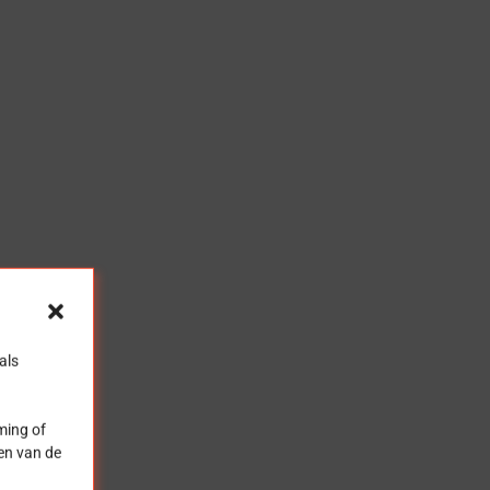
als
ming of
len van de