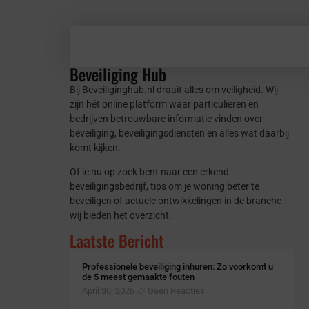
e
Beveiliging Hub
Bij Beveiliginghub.nl draait alles om veiligheid. Wij
zijn hét online platform waar particulieren en
bedrijven betrouwbare informatie vinden over
beveiliging, beveiligingsdiensten en alles wat daarbij
komt kijken.
Of je nu op zoek bent naar een erkend
beveiligingsbedrijf, tips om je woning beter te
beveiligen of actuele ontwikkelingen in de branche —
wij bieden het overzicht.
Laatste Bericht
Professionele beveiliging inhuren: Zo voorkomt u
de 5 meest gemaakte fouten
eid
April 30, 2026
Geen Reacties