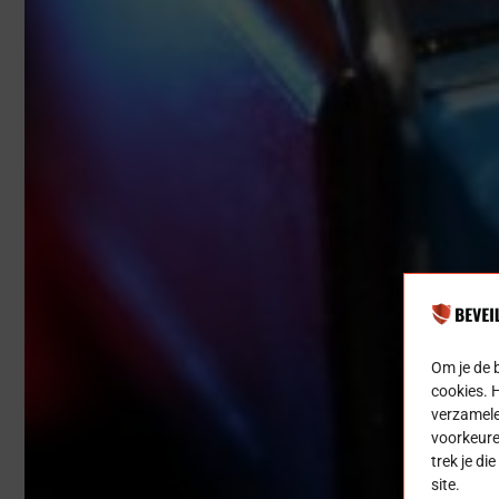
Om je de 
cookies. 
verzamele
voorkeure
trek je di
site.