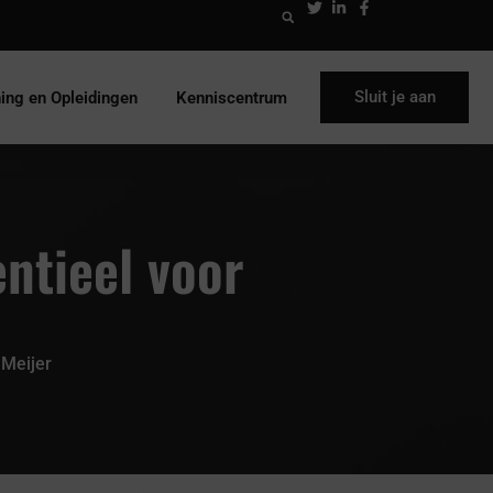
Sluit je aan
ning en Opleidingen
Kenniscentrum
entieel voor
 Meijer