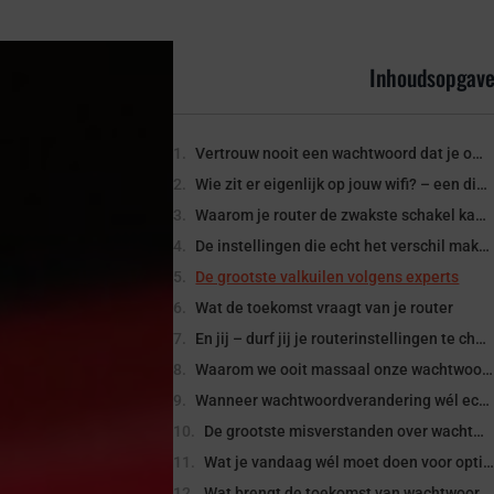
Inhoudsopgav
Vertrouw nooit een wachtwoord dat je oma nog weet
Wie zit er eigenlijk op jouw wifi? – een digitale wake-upcall
Waarom je router de zwakste schakel kan zijn
De instellingen die echt het verschil maken
De grootste valkuilen volgens experts
Wat de toekomst vraagt van je router
En jij – durf jij je routerinstellingen te checken?
Waarom we ooit massaal onze wachtwoorden moesten veranderen
Wanneer wachtwoordverandering wél echt nodig is
De grootste misverstanden over wachtwoordbeveiliging
Wat je vandaag wél moet doen voor optimale wachtwoordveiligh
Wat brengt de toekomst van wachtwoorden?